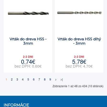
Vrták do dreva HSS -
Vrták do dreva HSS dlhý
3mm
- 3mm
2-3 DNI
2-3 DNI
0.74€
5.78€
bez DPH: 0.60€
bez DPH: 4.70€
1
2
3
4
5
6
7
8
9
>
>|
Zobrazenie 1 až 48 zo 434 (10 stránok)
INFORMÁCIE