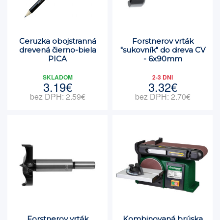
Ceruzka obojstranná
Forstnerov vrták
drevená čierno-biela
"sukovník" do dreva CV
PICA
- 6x90mm
SKLADOM
2-3 DNI
3.19€
3.32€
bez DPH: 2.59€
bez DPH: 2.70€
Forstnerov vrták
Kombinovaná brúska