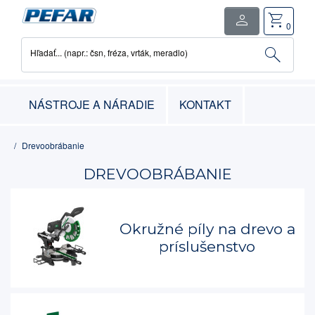
person
shopping_cart
close
0
search
Hľadať... (napr.: čsn, fréza, vrták, meradlo)
0
položka
-
0.00€
NÁSTROJE A NÁRADIE
KONTAKT
Drevoobrábanie
DREVOOBRÁBANIE
Okružné píly na drevo a
príslušenstvo