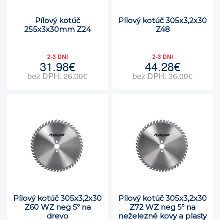
Pílový kotúč
Pílový kotúč 305x3,2x30
255x3x30mm Z24
Z48
2-3 DNI
2-3 DNI
31.98€
44.28€
bez DPH: 26.00€
bez DPH: 36.00€
Pílový kotúč 305x3,2x30
Pílový kotúč 305x3,2x30
Z60 WZ neg 5º na
Z72 WZ neg 5º na
drevo
neželezné kovy a plasty