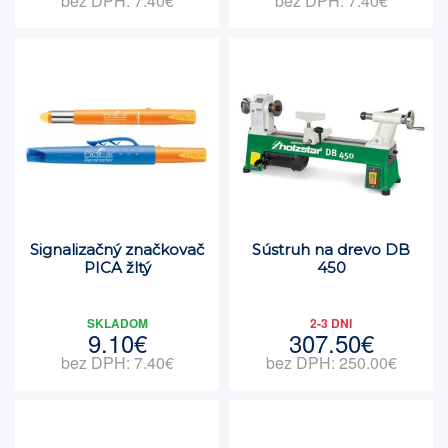
bez DPH: 7.40€
bez DPH: 7.40€
Signalizačný značkovač
Sústruh na drevo DB
PICA žltý
450
SKLADOM
2-3 DNI
9.10€
307.50€
bez DPH: 7.40€
bez DPH: 250.00€