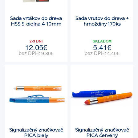
Sada vrtákov do dreva
Sada vrutov do dreva +
HSS 5-dielna 4-10mm
hmoždiny 170ks
2-3 DNI
SKLADOM
12.05€
5.41€
bez DPH: 9.80€
bez DPH: 4.40€
Signalizačný značkovač
Signalizačný značkovač
PICA biely
PICA červený