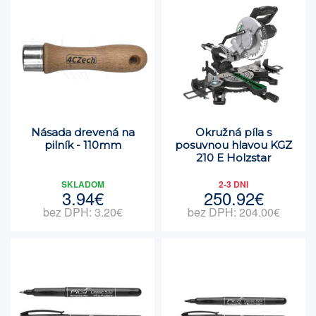
Násada drevená na
Okružná píla s
pilník - 110mm
posuvnou hlavou KGZ
210 E Holzstar
SKLADOM
2-3 DNI
3.94€
250.92€
bez DPH: 3.20€
bez DPH: 204.00€