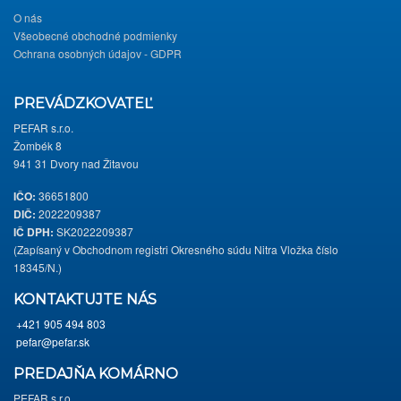
O nás
Všeobecné obchodné podmienky
Ochrana osobných údajov - GDPR
PREVÁDZKOVATEĽ
PEFAR s.r.o.
Žombék 8
941 31 Dvory nad Žitavou
IČO:
36651800
DIČ:
2022209387
IČ DPH:
SK2022209387
(Zapísaný v Obchodnom registri Okresného súdu Nitra Vložka číslo
18345/N.)
KONTAKTUJTE NÁS
+421 905 494 803
pefar@pefar.sk
PREDAJŇA KOMÁRNO
PEFAR s.r.o.