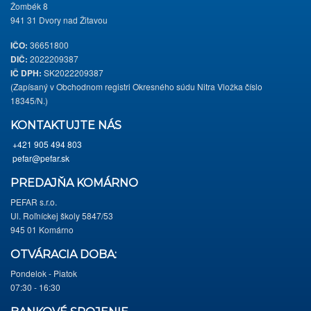
Žombék 8
941 31 Dvory nad Žitavou
IČO:
36651800
DIČ:
2022209387
IČ DPH:
SK2022209387
(Zapísaný v Obchodnom registri Okresného súdu Nitra Vložka číslo
18345/N.)
KONTAKTUJTE NÁS
+421 905 494 803
pefar@pefar.sk
PREDAJŇA KOMÁRNO
PEFAR s.r.o.
Ul. Roľníckej školy 5847/53
945 01 Komárno
OTVÁRACIA DOBA:
Pondelok - Piatok
07:30 - 16:30