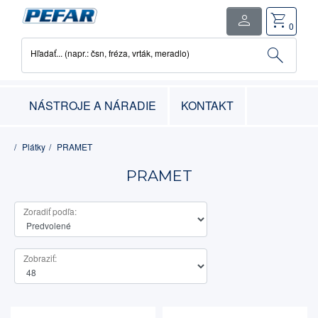
person
shopping_cart
close
0
search
Hľadať... (napr.: čsn, fréza, vrták, meradlo)
0
položka
-
0.00€
NÁSTROJE A NÁRADIE
KONTAKT
Plátky
PRAMET
PRAMET
Zoradiť podľa:
Zobraziť: