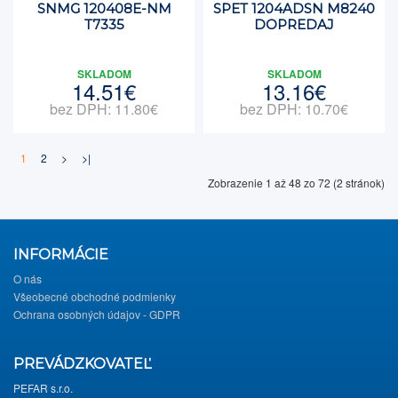
SNMG 120408E-NM
SPET 1204ADSN M8240
T7335
DOPREDAJ
SKLADOM
SKLADOM
14.51€
13.16€
bez DPH: 11.80€
bez DPH: 10.70€
1
2
>
>|
Zobrazenie 1 až 48 zo 72 (2 stránok)
INFORMÁCIE
O nás
Všeobecné obchodné podmienky
Ochrana osobných údajov - GDPR
PREVÁDZKOVATEĽ
PEFAR s.r.o.