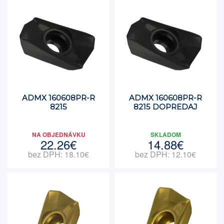
ADMX 160608PR-R
ADMX 160608PR-R
8215
8215 DOPREDAJ
NA OBJEDNÁVKU
SKLADOM
22.26€
14.88€
bez DPH: 18.10€
bez DPH: 12.10€