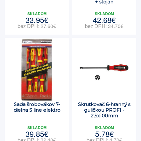
+ stojan
SKLADOM
SKLADOM
33.95€
42.68€
bez DPH: 27.60€
bez DPH: 34.70€
Sada šrobovákov 7-
Skrutkovač 6-hranný s
dielna S line elektro
guličkou PROFI -
2,5x100mm
SKLADOM
SKLADOM
39.85€
5.78€
bez DPH: 32.40€
bez DPH: 4.70€