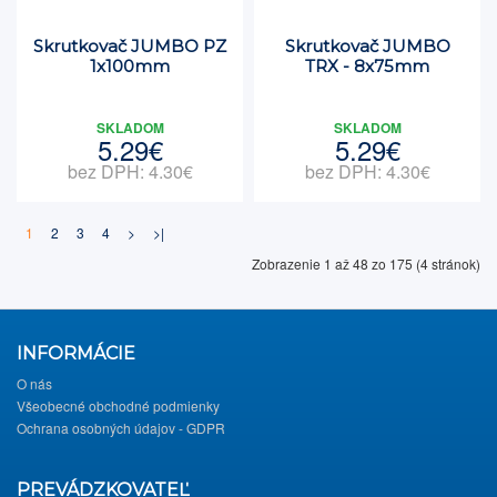
Skrutkovač JUMBO PZ
Skrutkovač JUMBO
1x100mm
TRX - 8x75mm
SKLADOM
SKLADOM
5.29€
5.29€
bez DPH: 4.30€
bez DPH: 4.30€
1
2
3
4
>
>|
Zobrazenie 1 až 48 zo 175 (4 stránok)
INFORMÁCIE
O nás
Všeobecné obchodné podmienky
Ochrana osobných údajov - GDPR
PREVÁDZKOVATEĽ