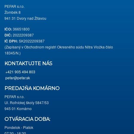
PEFAR s.r.o.
Žombék 8
941 31 Dvory nad Žitavou
IČO:
36651800
DIČ:
2022209387
IČ DPH:
SK2022209387
(Zapísaný v Obchodnom registri Okresného súdu Nitra Vložka číslo
18345/N.)
KONTAKTUJTE NÁS
+421 905 494 803
pefar@pefar.sk
PREDAJŇA KOMÁRNO
PEFAR s.r.o.
Ul. Roľníckej školy 5847/53
945 01 Komárno
OTVÁRACIA DOBA:
Pondelok - Piatok
07:30 - 16:30