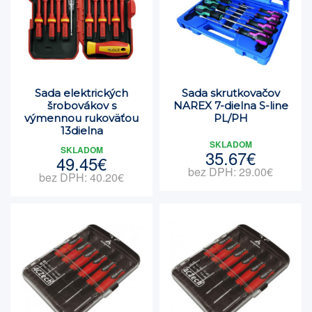
Sada elektrických
Sada skrutkovačov
šrobovákov s
NAREX 7-dielna S-line
výmennou rukoväťou
PL/PH
13dielna
SKLADOM
SKLADOM
35.67€
49.45€
bez DPH: 29.00€
bez DPH: 40.20€