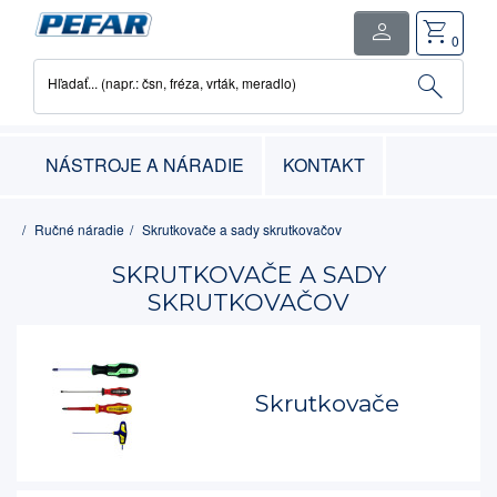
person
shopping_cart
close
0
search
Hľadať... (napr.: čsn, fréza, vrták, meradlo)
0
položka
-
0.00€
NÁSTROJE A NÁRADIE
KONTAKT
Ručné náradie
Skrutkovače a sady skrutkovačov
SKRUTKOVAČE A SADY
SKRUTKOVAČOV
Skrutkovače