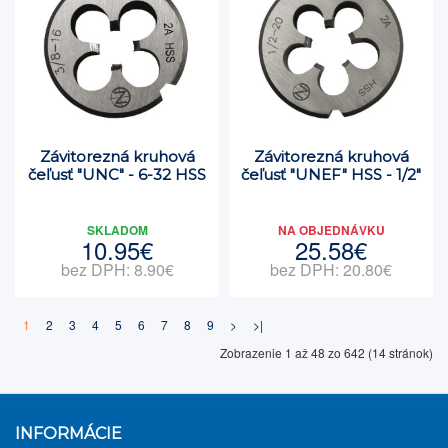
Závitorezná kruhová
Závitorezná kruhová
čeľusť "UNC" - 6-32 HSS
čeľusť "UNEF" HSS - 1/2"
SKLADOM
NA OBJEDNÁVKU
10.95€
25.58€
bez DPH: 8.90€
bez DPH: 20.80€
1
2
3
4
5
6
7
8
9
>
>|
Zobrazenie 1 až 48 zo 642 (14 stránok)
INFORMÁCIE