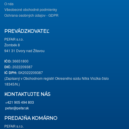
O nás
Všeobecné obchodné podmienky
Ochrana osobných údajov - GDPR
PREVÁDZKOVATEĽ
PEFAR s.r.o.
Žombék 8
941 31 Dvory nad Žitavou
IČO:
36651800
DIČ:
2022209387
IČ DPH:
SK2022209387
(Zapísaný v Obchodnom registri Okresného súdu Nitra Vložka číslo
18345/N.)
KONTAKTUJTE NÁS
+421 905 494 803
pefar@pefar.sk
PREDAJŇA KOMÁRNO
PEFAR s.r.o.