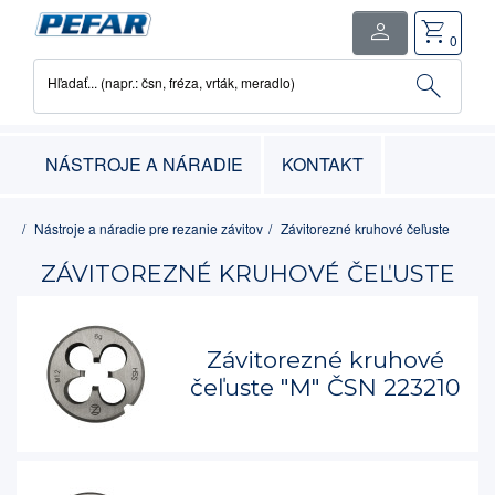
person
shopping_cart
close
0
search
Hľadať... (napr.: čsn, fréza, vrták, meradlo)
0
položka
-
0.00€
NÁSTROJE A NÁRADIE
KONTAKT
Nástroje a náradie pre rezanie závitov
Závitorezné kruhové čeľuste
ZÁVITOREZNÉ KRUHOVÉ ČEĽUSTE
Závitorezné kruhové
čeľuste "M" ČSN 223210