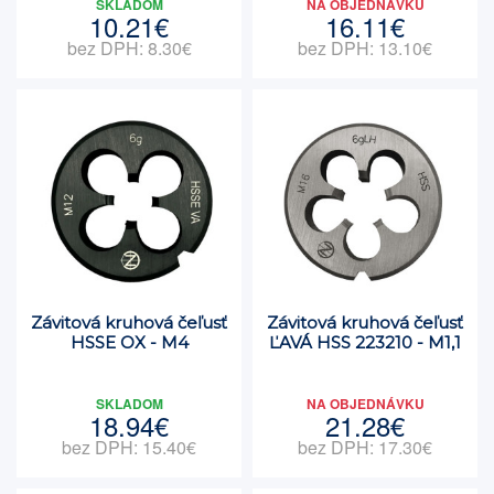
SKLADOM
NA OBJEDNÁVKU
10.21€
16.11€
bez DPH: 8.30€
bez DPH: 13.10€
Závitová kruhová čeľusť
Závitová kruhová čeľusť
HSSE OX - M4
ĽAVÁ HSS 223210 - M1,1
SKLADOM
NA OBJEDNÁVKU
18.94€
21.28€
bez DPH: 15.40€
bez DPH: 17.30€