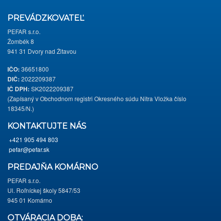
PREVÁDZKOVATEĽ
PEFAR s.r.o.
Žombék 8
941 31 Dvory nad Žitavou
IČO:
36651800
DIČ:
2022209387
IČ DPH:
SK2022209387
(Zapísaný v Obchodnom registri Okresného súdu Nitra Vložka číslo
18345/N.)
KONTAKTUJTE NÁS
+421 905 494 803
pefar@pefar.sk
PREDAJŇA KOMÁRNO
PEFAR s.r.o.
Ul. Roľníckej školy 5847/53
945 01 Komárno
OTVÁRACIA DOBA: