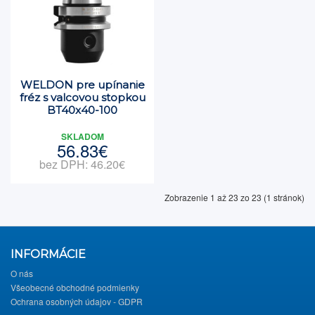
WELDON pre upínanie
fréz s valcovou stopkou
BT40x40-100
SKLADOM
56.83€
bez DPH: 46.20€
Zobrazenie 1 až 23 zo 23 (1 stránok)
INFORMÁCIE
O nás
Všeobecné obchodné podmienky
Ochrana osobných údajov - GDPR