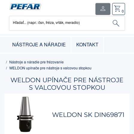
person
shopping_cart
close
0
search
Hľadať... (napr.: čsn, fréza, vrták, meradlo)
0
položka
-
0.00€
NÁSTROJE A NÁRADIE
KONTAKT
Nástroje a náradie pre frézovanie
WELDON upínače pre nástroje s valcovou stopkou
WELDON UPÍNAČE PRE NÁSTROJE
S VALCOVOU STOPKOU
WELDON SK DIN69871