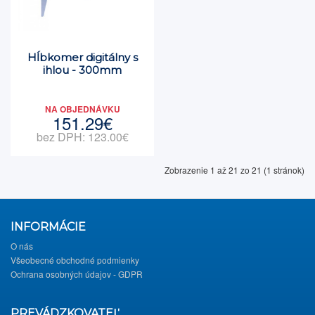
Hĺbkomer digitálny s
ihlou - 300mm
NA OBJEDNÁVKU
151.29€
bez DPH: 123.00€
Zobrazenie 1 až 21 zo 21 (1 stránok)
INFORMÁCIE
O nás
Všeobecné obchodné podmienky
Ochrana osobných údajov - GDPR
PREVÁDZKOVATEĽ