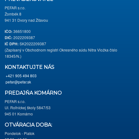
PEFAR s.r.o.
Žombék 8
941 31 Dvory nad Žitavou
IČO:
36651800
DIČ:
2022209387
IČ DPH:
SK2022209387
(Zapísaný v Obchodnom registri Okresného súdu Nitra Vložka číslo
18345/N.)
KONTAKTUJTE NÁS
+421 905 494 803
pefar@pefar.sk
PREDAJŇA KOMÁRNO
PEFAR s.r.o.
Ul. Roľníckej školy 5847/53
945 01 Komárno
OTVÁRACIA DOBA:
Pondelok - Piatok