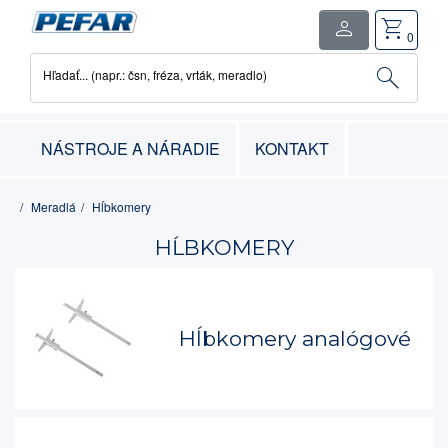
person
shopping_cart
close
0
search
Hľadať... (napr.: čsn, fréza, vrták, meradlo)
0
položka
-
0.00€
NÁSTROJE A NÁRADIE
KONTAKT
Meradlá
Hĺbkomery
HĹBKOMERY
Hĺbkomery analógové