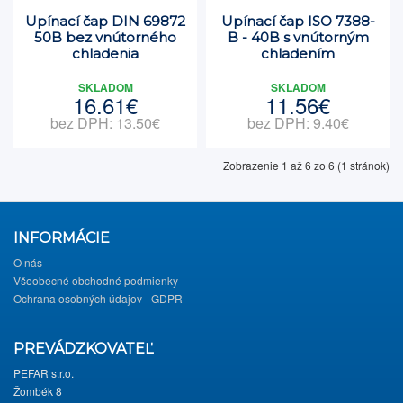
Upínací čap DIN 69872
Upínací čap ISO 7388-
50B bez vnútorného
B - 40B s vnútorným
chladenia
chladením
SKLADOM
SKLADOM
16.61€
11.56€
bez DPH: 13.50€
bez DPH: 9.40€
Zobrazenie 1 až 6 zo 6 (1 stránok)
INFORMÁCIE
O nás
Všeobecné obchodné podmienky
Ochrana osobných údajov - GDPR
PREVÁDZKOVATEĽ
PEFAR s.r.o.
Žombék 8