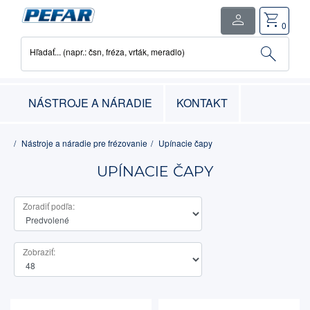
person
shopping_cart
close
0
search
Hľadať... (napr.: čsn, fréza, vrták, meradlo)
0
položka
-
0.00€
NÁSTROJE A NÁRADIE
KONTAKT
Nástroje a náradie pre frézovanie
Upínacie čapy
UPÍNACIE ČAPY
Zoradiť podľa:
Zobraziť: