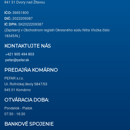
941 31 Dvory nad Žitavou
IČO:
36651800
DIČ:
2022209387
IČ DPH:
SK2022209387
(Zapísaný v Obchodnom registri Okresného súdu Nitra Vložka číslo
18345/N.)
KONTAKTUJTE NÁS
+421 905 494 803
pefar@pefar.sk
PREDAJŇA KOMÁRNO
PEFAR s.r.o.
Ul. Roľníckej školy 5847/53
945 01 Komárno
OTVÁRACIA DOBA:
Pondelok - Piatok
07:30 - 16:30
BANKOVÉ SPOJENIE