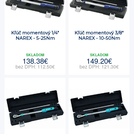
Kľúč momentový 1/4"
Kľúč momentový 3/8"
NAREX - 5-25Nm
NAREX - 10-50Nm
SKLADOM
SKLADOM
138.38€
149.20€
bez DPH: 112.50€
bez DPH: 121.30€