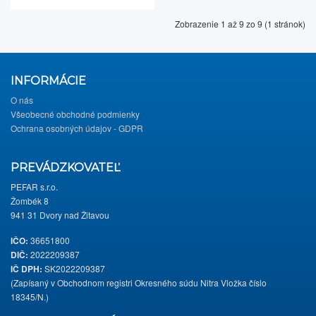
Zobrazenie 1 až 9 zo 9 (1 stránok)
INFORMÁCIE
O nás
Všeobecné obchodné podmienky
Ochrana osobných údajov - GDPR
PREVÁDZKOVATEĽ
PEFAR s.r.o.
Žombék 8
941 31 Dvory nad Žitavou
IČO:
36651800
DIČ:
2022209387
IČ DPH:
SK2022209387
(Zapísaný v Obchodnom registri Okresného súdu Nitra Vložka číslo
18345/N.)