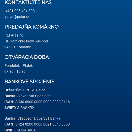
KONTAKTUJTE NÁS
+421 905 494 803
pefar@pefar.sk
PREDAJŇA KOMÁRNO
PEFAR s.r.o.
Ul. Roľníckej školy 5847/53
945 01 Komárno
OTVÁRACIA DOBA:
Pondelok - Piatok
07:30 - 16:30
BANKOVÉ SPOJENIE
Držiteľ účtu:
PEFAR, s.r.o.
Banka:
Slovenská Sporiteľňa
IBAN:
SK30 0900 0000 0002 0280 2116
SWIFT:
GIBASKBX
Banka:
Všeobecná úverová banka
IBAN:
SK24 0200 0000 0021 8845 0853
SWIFT:
SUBASKBX