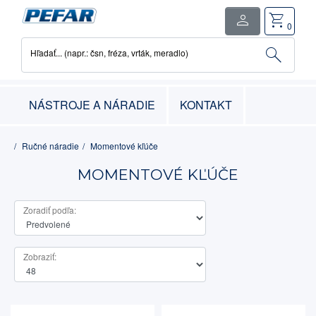
person
shopping_cart
close
0
search
Hľadať... (napr.: čsn, fréza, vrták, meradlo)
0
položka
-
0.00€
NÁSTROJE A NÁRADIE
KONTAKT
Ručné náradie
Momentové kľúče
MOMENTOVÉ KĽÚČE
Zoradiť podľa:
Zobraziť: